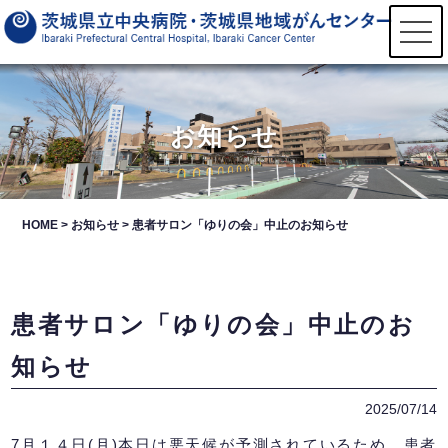
t
o
g
g
l
e
n
お知らせ
a
v
i
g
a
t
HOME
>
お知らせ
>
患者サロン「ゆりの会」中止のお知らせ
i
o
n
患者サロン「ゆりの会」中止のお
知らせ
2025/07/14
7月１４日(月)本日は悪天候が予測されているため、患者