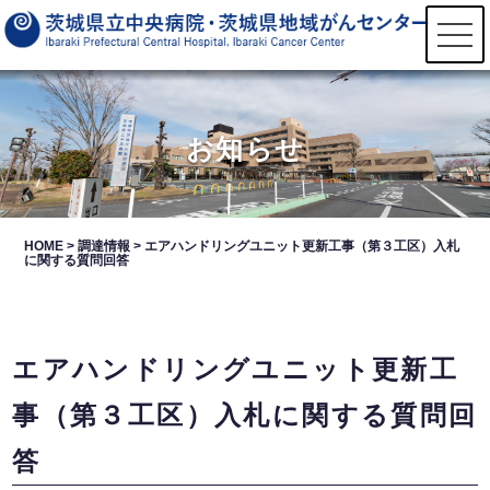
t
o
g
g
l
e
n
お知らせ
a
v
i
g
a
t
HOME
>
調達情報
>
エアハンドリングユニット更新工事（第３工区）入札
i
に関する質問回答
o
n
エアハンドリングユニット更新工
事（第３工区）入札に関する質問回
答