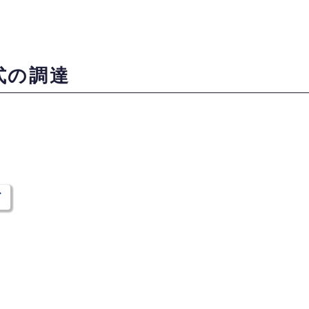
式の調達
ド