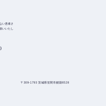
）
ない患者さ
願いいたし
3）
〒309-1793 茨城県笠間市鯉淵6528