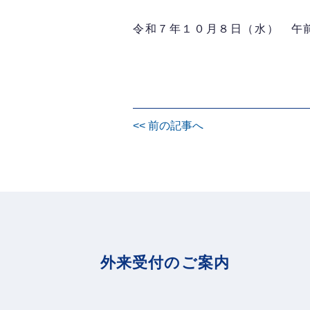
令和７年１０月８日（水） 午
投
<< 前の記事へ
稿
ナ
ビ
ゲ
ー
シ
ョ
外来受付のご案内
ン