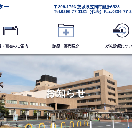
〒309-1793
茨城県笠間市鯉淵6528
Tel.
0296-77-1121
（代表）
Fax.0296-77-
院・面会
のご案内
診療・部門紹介
がん診療
につ
お知らせ