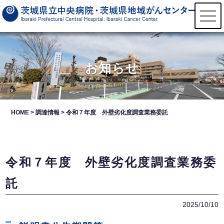
t
o
g
g
l
e
n
お知らせ
a
v
i
g
a
t
HOME
>
調達情報
>
令和７年度 外壁劣化度調査業務委託
i
o
n
令和７年度 外壁劣化度調査業務委
託
2025/10/10