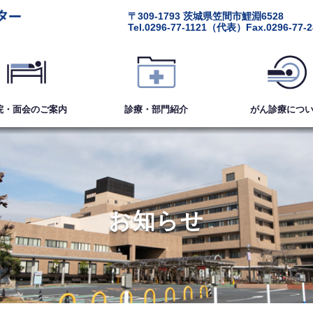
〒309-1793
茨城県笠間市鯉淵6528
Tel.
0296-77-1121
（代表）
Fax.0296-77-
院・面会
のご案内
診療・部門紹介
がん診療
につ
お知らせ