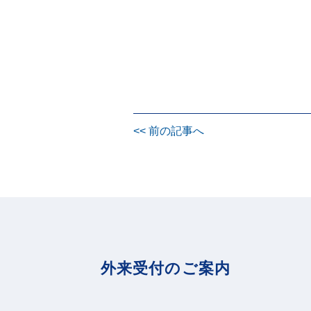
投
<< 前の記事へ
稿
ナ
ビ
ゲ
ー
シ
ョ
外来受付のご案内
ン