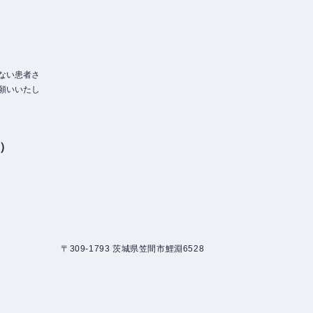
）
ない患者さ
願いいたし
3）
〒309-1793 茨城県笠間市鯉淵6528