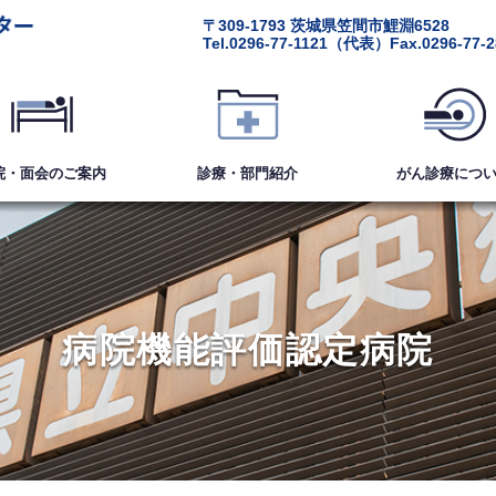
〒309-1793
茨城県笠間市鯉淵6528
Tel.
0296-77-1121
（代表）
Fax.0296-77-
院・面会
のご案内
診療・部門紹介
がん診療
につ
病院機能評価認定病院