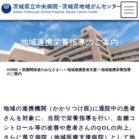
t
o
g
g
l
e
n
地域連携栄養指導のご案内
a
v
i
g
a
t
HOME
>
医療関係者のみなさまへ
>
地域連携患者支援
>
地域連携栄養指導
i
のご案内
o
n
地域の連携機関（かかりつけ医)に通院中の患者
さんを対象に、当院で栄養指導を行い、血糖コ
ントロール等の改善や患者さんのQOLの向上、
さらに県立病院（地域医療支援病院）として地