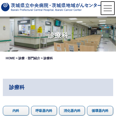
t
o
g
g
l
e
n
診療科
a
v
i
g
a
t
HOME
>
診療・部門紹介
>
診療科
i
o
n
診療科
内科
呼吸器内科
消化器内科
循環器内科