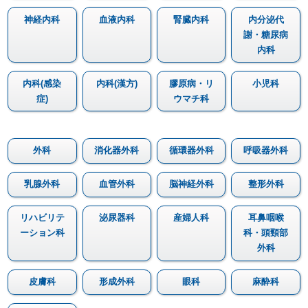
神経内科
血液内科
腎臓内科
内分泌代
謝・糖尿病
内科
内科(感染
内科(漢方)
膠原病・リ
小児科
症)
ウマチ科
外科
消化器外科
循環器外科
呼吸器外科
乳腺外科
血管外科
脳神経外科
整形外科
リハビリテ
泌尿器科
産婦人科
耳鼻咽喉
ーション科
科・頭頸部
外科
皮膚科
形成外科
眼科
麻酔科