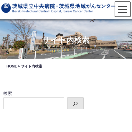
t
o
g
g
l
e
n
サイト内検索
a
v
i
g
a
t
HOME
>
サイト内検索
i
o
n
検索