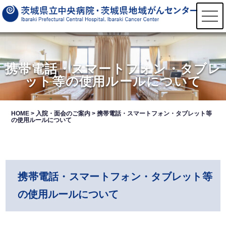
t
o
g
g
l
e
n
携帯電話・スマートフォン・タブレ
a
ット等の使用ルールについて
v
i
g
a
t
HOME
>
入院・面会のご案内
>
携帯電話・スマートフォン・タブレット等
i
の使用ルールについて
o
n
携帯電話・スマートフォン・タブレット等
の使用ルールについて