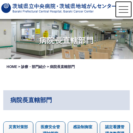
t
o
g
g
l
e
n
病院長直轄部門
a
v
i
g
a
t
HOME
>
診療・部門紹介
>
病院長直轄部門
i
o
n
病院長直轄部門
災害対策部
医療安全管
感染制御室
認定看護管