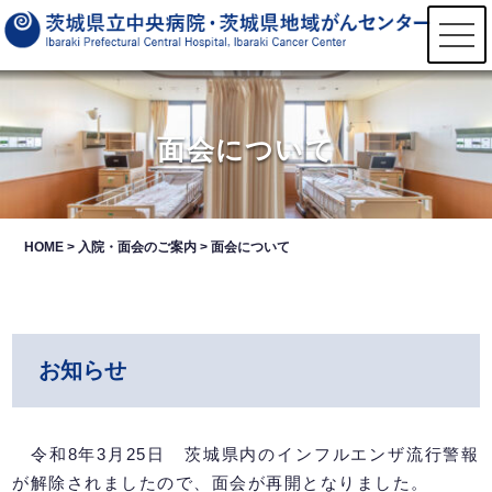
t
o
g
g
l
e
n
面会について
a
v
i
g
a
t
HOME
>
入院・面会のご案内
>
面会について
i
o
n
お知らせ
令和8年3月25日 茨城県内のインフルエンザ流行警報
が解除されましたので、面会が再開となりました。