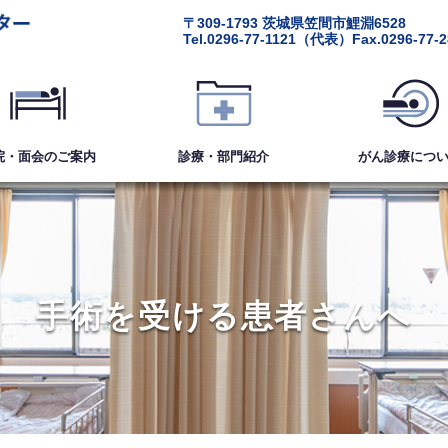
〒309-1793
茨城県笠間市鯉淵6528
Tel.
0296-77-1121
（代表）
Fax.0296-77-
院・面会
のご案内
診療・部門紹介
がん診療
につ
手術を受ける患者さんへ