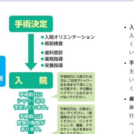
入
い
手
く
麻
ペ
（