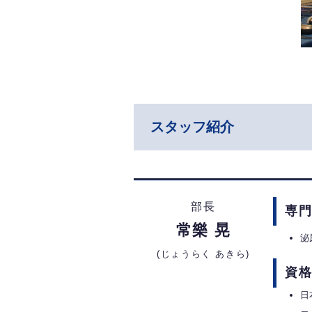
スタッフ紹介
部長
専
常樂 晃
泌
(じょうらく あきら)
資
日