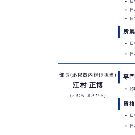
日
日
日
所
日
日
部長(泌尿器内視鏡担当)
専
江村 正博
泌
(えむら まさひろ)
資
日
日