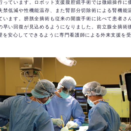
行っています。ロボット支援腹腔鏡手術では微細操作に
失禁低減や性機能温存、また腎部分切除術による腎機能
ています。膀胱全摘術も従来の開腹手術に比べて患者さ
の早い回復が見込めるようになりました。前立腺全摘術
理を安心してできるように専門看護師による外来支援を