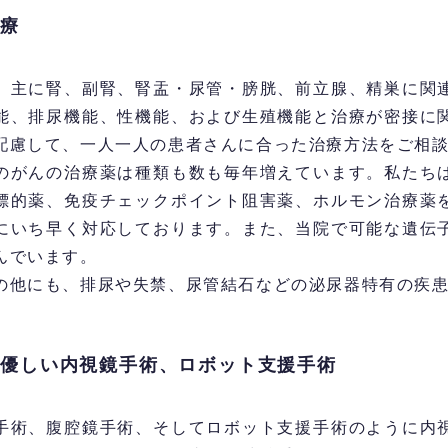
治療
主に腎、副腎、腎盂・尿管・膀胱、前立腺、精巣に関
能、排尿機能、性機能、および生殖機能と治療が密接に
配慮して、一人一人の患者さんに合った治療方法をご相
がんの治療薬は種類も数も毎年増えています。私たち
標的薬、免疫チェックポイント阻害薬、ホルモン治療薬
にいち早く対応しております。また、当院で可能な遺伝
んでいます。
他にも、排尿や失禁、尿管結石などの泌尿器特有の疾患
に優しい内視鏡手術、ロボット支援手術
術、腹腔鏡手術、そしてロボット支援手術のように内