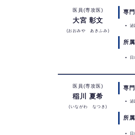
医員(専攻医)
専
大宮 彰文
泌
(おおみや あきふみ)
所
日
医員(専攻医)
専
稲川 夏希
泌
(いながわ なつき)
所
日