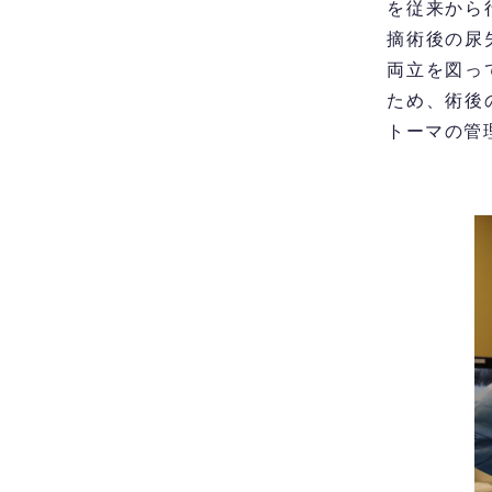
を従来から
摘術後の尿
両立を図っ
ため、術後
トーマの管