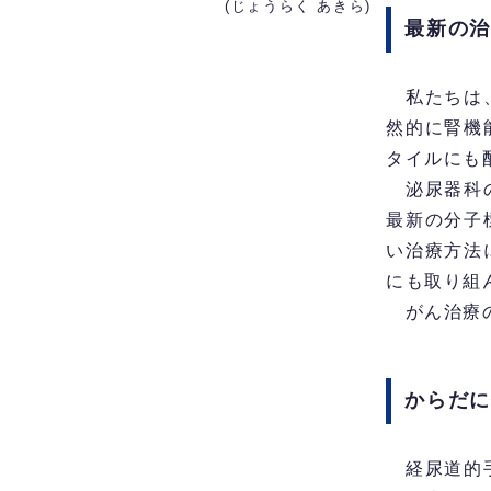
(じょうらく あきら)
最新の
私たちは、
然的に腎機
タイルにも
泌尿器科の
最新の分子
い治療方法
にも取り組
がん治療の
からだ
経尿道的手