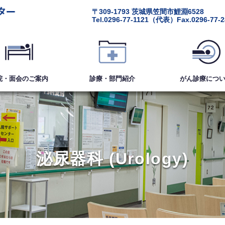
〒309-1793
茨城県笠間市鯉淵6528
Tel.
0296-77-1121
（代表）
Fax.0296-77-
院・面会
のご案内
診療・部門紹介
がん診療
につ
泌尿器科 (Urology)