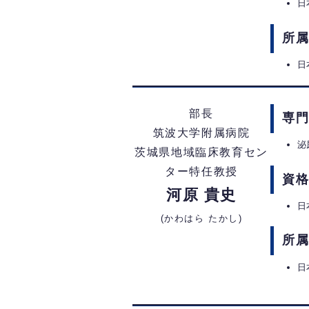
日
所
日
部長
専
筑波大学附属病院
泌
茨城県地域臨床教育セン
ター特任教授
資
河原 貴史
日
(かわはら たかし)
所
日