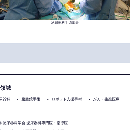
泌尿器科手術風景
門領域
尿器科
腹腔鏡手術
ロボット支援手術
がん・生殖医療
格
本泌尿器科学会 泌尿器科専門医・指導医