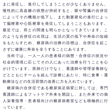
まに発症し、進行してしまうことが少なくありません。
慢性的に高血糖の状態が持続すると、眼や腎臓の合併症
によってその機能が低下し、また動脈硬化の進行によっ
て脳梗塞や心筋梗塞を発症してしまうこともあります。
最近では、癌との関連も明らかとなってきています。こ
のような合併症の出現は、生活の質の低下や寿命の短縮
をもたらすため、糖尿病の治療の目標は、合併症を起こ
さずに健康に寿命を全うすることにあります。
当科では、一人一人の患者様の病態・合併症の状況や
社会的環境に応じてその人にあった治療を行うことを心
がけています。医師だけでなく、看護師や管理栄養師な
どとともにチームを組んで診療にあたり、特に食事・運
動療法などの生活習慣の改善に力を入れています。
糖尿病の合併症である糖尿病足病変に対しては、専門
看護師によるフットケア外来を開設し、また外来での個
人栄養指導・患者様向けの糖尿病教室なども積極的に行
っています。