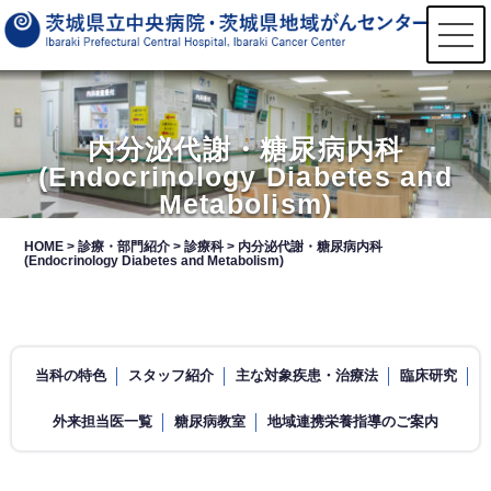
t
o
g
g
l
e
n
内分泌代謝・糖尿病内科
a
(Endocrinology Diabetes and
v
i
Metabolism)
g
a
t
HOME
>
診療・部門紹介
>
診療科
>
内分泌代謝・糖尿病内科
i
(Endocrinology Diabetes and Metabolism)
o
n
当科の特色
スタッフ紹介
主な対象疾患・治療法
臨床研究
外来担当医一覧
糖尿病教室
地域連携栄養指導のご案内