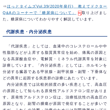
⇒
ほっとタイムズVol.39(2020年発行) 教えてドクター
Q&Aのコーナーで「糖尿病について」
取り上げまし
た。糖尿病についてわかりやすく解説しています。
代謝疾患・内分泌疾患
「代謝疾患」としては、血液中のコレステロールや中
性脂肪などが上昇する脂質異常症を始め、痛風の原因と
なる高尿酸血症や、電解質・ミネラル代謝異常を対象に
診療しています。「内分泌疾患」としては、ホルモンを
分泌する臓器である甲状腺・副甲状腺・副腎・下垂体な
どの異常に起因する疾患群の診療にあたっています。
内分泌疾患では比較的頻度の多い疾患として、高血圧
の原因として知られる原発性アルドステロン症がありま
す。原発性アルドステロン症は、治療抵抗性の高血圧の
原因となり、副腎の腫瘍が原因で発症することが多いで
すが、これらの診断・治療のためには副腎静脈サンプリ