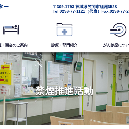
〒309-1793
茨城県笠間市鯉淵6528
Tel.
0296-77-1121
（代表）
Fax.0296-77-
院・面会
のご案内
診療・部門紹介
がん診療
につ
禁煙推進活動