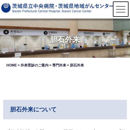
t
o
g
g
l
e
n
胆石外来
a
v
i
g
a
t
HOME
>
外来受診のご案内
>
専門外来
>
胆石外来
i
o
n
胆石外来について