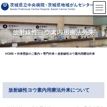
t
o
g
g
l
e
n
放射線性ヨウ素内用療法外来
a
v
i
g
a
t
HOME
>
外来受診のご案内
>
専門外来
>
放射線性ヨウ素内用療法外来
i
o
n
放射線性ヨウ素内用療法外来について