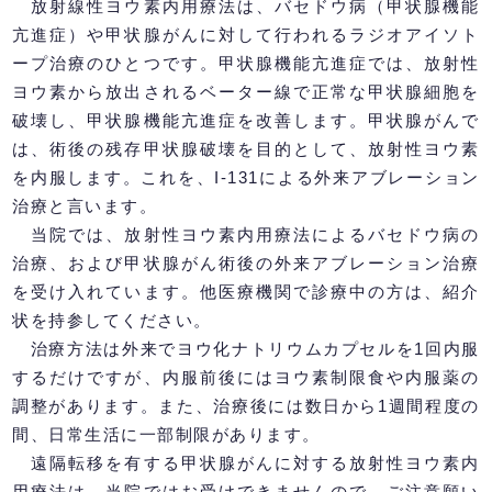
放射線性ヨウ素内用療法は、バセドウ病（甲状腺機能
亢進症）や甲状腺がんに対して行われるラジオアイソト
ープ治療のひとつです。甲状腺機能亢進症では、放射性
ヨウ素から放出されるベーター線で正常な甲状腺細胞を
破壊し、甲状腺機能亢進症を改善します。甲状腺がんで
は、術後の残存甲状腺破壊を目的として、放射性ヨウ素
を内服します。これを、I-131による外来アブレーション
治療と言います。
当院では、放射性ヨウ素内用療法によるバセドウ病の
治療、および甲状腺がん術後の外来アブレーション治療
を受け入れています。他医療機関で診療中の方は、紹介
状を持参してください。
治療方法は外来でヨウ化ナトリウムカプセルを1回内服
するだけですが、内服前後にはヨウ素制限食や内服薬の
調整があります。また、治療後には数日から1週間程度の
間、日常生活に一部制限があります。
遠隔転移を有する甲状腺がんに対する放射性ヨウ素内
用療法は、当院ではお受けできませんので、ご注意願い