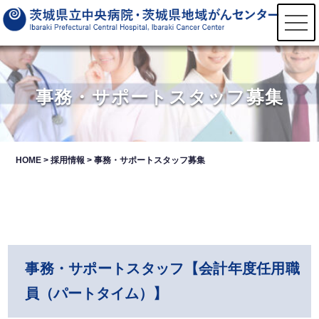
t
o
g
g
l
e
n
事務・サポートスタッフ募集
a
v
i
g
a
t
HOME
>
採用情報
>
事務・サポートスタッフ募集
i
o
n
事務・サポートスタッフ【会計年度任用職
員（パートタイム）】