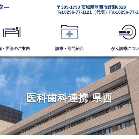
〒309-1793
茨城県笠間市鯉淵6528
Tel.
0296-77-1121
（代表）
Fax.0296-77-
院・面会
のご案内
診療・部門紹介
がん診療
につ
医科歯科連携 県西