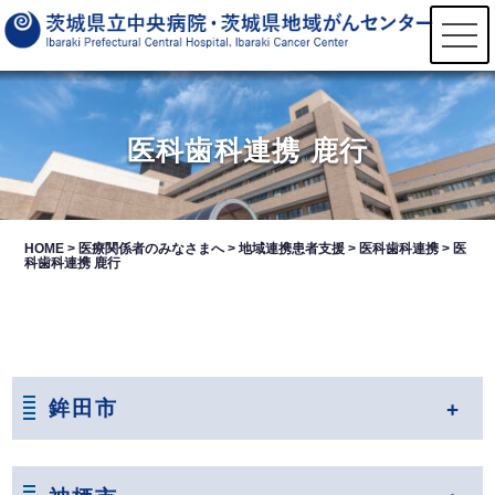
t
o
g
g
l
e
n
医科歯科連携 鹿行
a
v
i
g
a
t
HOME
>
医療関係者のみなさまへ
>
地域連携患者支援
>
医科歯科連携
>
医
i
科歯科連携 鹿行
o
n
鉾田市