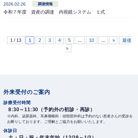
2026.02.26
調達情報
令和７年度 資産の調達 内視鏡システム １式
1 / 13
1
2
3
4
5
...
10
...
»
最後
»
外来受付のご案内
診療受付時間
8:30～11:30（予約外の初診・再診）
※内科、泌尿器科、耳鼻咽喉科・頭頸部外科は予約のない患者さんの受診を
お断りしております。ご理解とご協力をお願いいたします。
休診日
土・日・祝・年末年始（12/29～1/3）