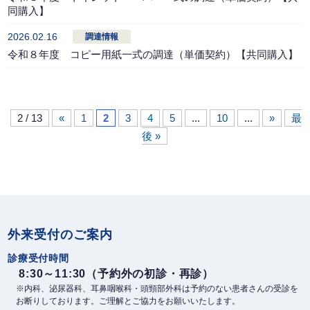
同購入】
2026.02.16
調達情報
令和８年度 コピー用紙一式の調達（単価契約）【共同購入】
2 / 13
«
1
2
3
4
5
...
10
...
»
最
後 »
外来受付のご案内
診療受付時間
8:30～11:30（予約外の初診・再診）
※内科、泌尿器科、耳鼻咽喉科・頭頸部外科は予約のない患者さんの受診を
お断りしております。ご理解とご協力をお願いいたします。