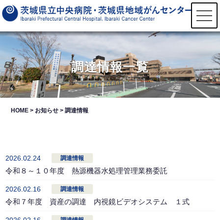
t
o
g
g
l
e
n
調達情報一覧
a
v
i
g
a
t
HOME
>
お知らせ
> 調達情報
i
o
n
2026.02.24
調達情報
令和８～１０年度 熱源機器水処理管理業務委託
2026.02.16
調達情報
令和７年度 資産の調達 内視鏡ビデオシステム １式