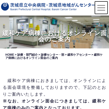
t
o
g
g
l
e
n
緩和ケア病棟におけるオンライン面
a
会のご案内
v
i
g
a
t
HOME
>
診療・部門紹介
>
診療センター・部
>
緩和ケアセンター
>
緩和ケ
i
ア病棟におけるオンライン面会のご案内
o
n
緩和ケア病棟におきましては、オンラインによ
る面会環境を整備しておりますので、下記のとお
りご案内いたします。
※なお、オンライン面会につきましては、緩和ケ
ア病棟のみのご案内となっております。