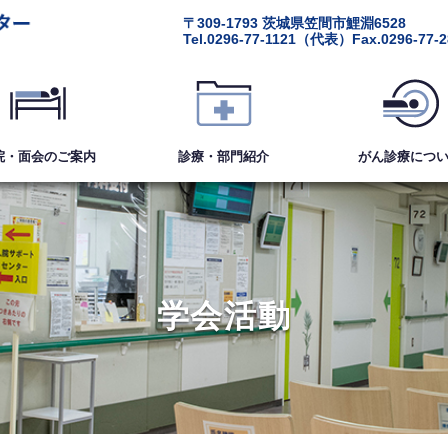
〒309-1793
茨城県笠間市鯉淵6528
Tel.
0296-77-1121
（代表）
Fax.0296-77-
院・面会
のご案内
診療・部門紹介
がん診療
につ
学会活動