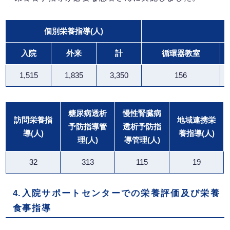
個別栄養指導(人)
入院
外来
計
循環器教室
1,515
1,835
3,350
156
糖尿病透析
慢性腎臓病
訪問
栄養
指
地域連携栄
予防指導管
透析予防指
導(人)
養指導(人)
理(人)
導管理
(人)
32
313
115
19
4.入院サポートセンターでの栄養評価及び栄養
食事指導