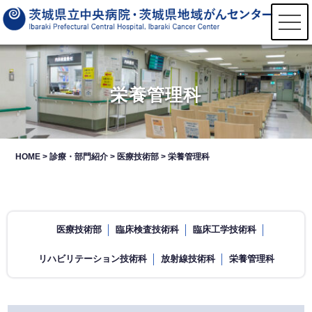
t
o
g
g
l
e
n
栄養管理科
a
v
i
g
a
t
HOME
>
診療・部門紹介
>
医療技術部
>
栄養管理科
i
o
n
医療技術部
臨床検査技術科
臨床工学技術科
リハビリテーション技術科
放射線技術科
栄養管理科