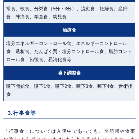
常食、軟食、分粥食（5分・3分）、流動食、妊婦食、産婦
食、陣痛食、学童食、幼児食
治療食
塩分エネルギーコントロール食、エネルギーコントロール
食、透析食、たんぱく質・塩分コントロール食、脂肪コント
ロール食、術後食、易消化食等
嚥下
調整
食
嚥下開始食、嚥下1食、嚥下2食、嚥下3食、嚥下4食、舌術後
食
3.行事食等
「行事食」については入院中であっても、季節感や食事