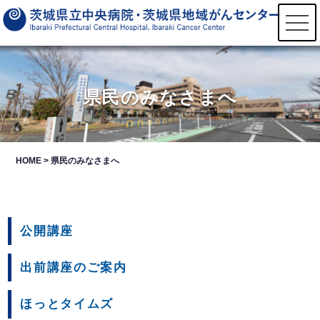
t
o
g
g
l
e
n
県民のみなさまへ
a
v
i
g
a
t
HOME
>
県民のみなさまへ
i
o
n
公開講座
出前講座のご案内
ほっとタイムズ