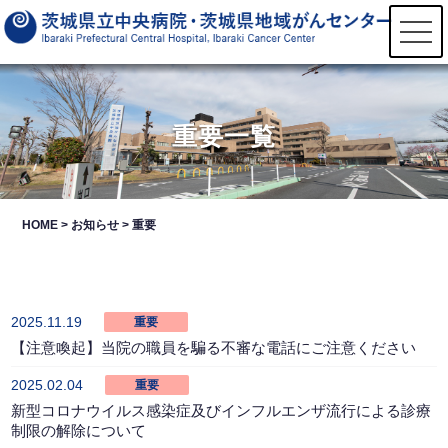
t
o
g
g
l
e
n
重要一覧
a
v
i
g
a
t
HOME
>
お知らせ
> 重要
i
o
n
2025.11.19
重要
【注意喚起】当院の職員を騙る不審な電話にご注意ください
2025.02.04
重要
新型コロナウイルス感染症及びインフルエンザ流行による診療
制限の解除について