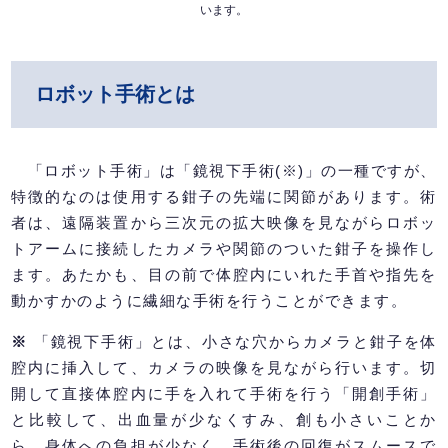
います。
ロボット手術とは
「ロボット手術」は「鏡視下手術(※)」の一種ですが、
特徴的なのは使用する鉗子の先端に関節があります。術
者は、遠隔装置から三次元の拡大映像を見ながらロボッ
トアームに接続したカメラや関節のついた鉗子を操作し
ます。あたかも、目の前で体腔内にいれた手首や指先を
動かすかのように繊細な手術を行うことができます。
※
「鏡視下手術」とは、小さな穴からカメラと鉗子を体
腔内に挿入して、カメラの映像を見ながら行います。切
開して直接体腔内に手を入れて手術を行う「開創手術」
と比較して、出血量が少なくすみ、創も小さいことか
ら、身体への負担が少なく、手術後の回復がスムースで