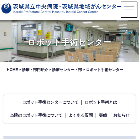
t
o
g
g
l
e
n
ロボット手術センター
a
v
i
g
a
t
HOME
>
診療・部門紹介
>
診療センター・部
>
ロボット手術センター
i
o
n
ロボット手術センターについて
ロボット手術とは
当院のロボット手術について
よくある質問
実績
お知らせ