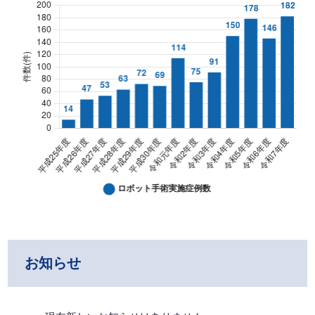
ロボット手術実施症例数 【平成25年度～令和7年度 症例数(累計)1,
ロボット手術実施症例数 【平成25年度～令和7年度 症例数(累計)1,
Column chart. Data table with 14 rows and 2 columns f
ロボット手術実施症例数
お知らせ
平成25年度
14