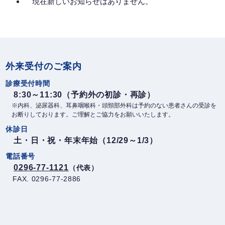
平成26年度
47
現在新しいお知らせはありません。
平成27年度
53
平成28年度
63
平成29年度
72
外来受付のご案内
診療受付時間
平成30年度
69
8:30～11:30（予約外の初診・再診）
※内科、泌尿器科、耳鼻咽喉科・頭頸部外科は予約のない患者さんの受診を
令和元年度
114
お断りしております。ご理解とご協力をお願いいたします。
休診日
令和2年度
75
土・日・祝・年末年始（12/29～1/3）
令和3年度
91
電話番号
0296-77-1121
（代表）
令和4年度
150
FAX. 0296-77-2886
令和5年度
178
令和6年度
146