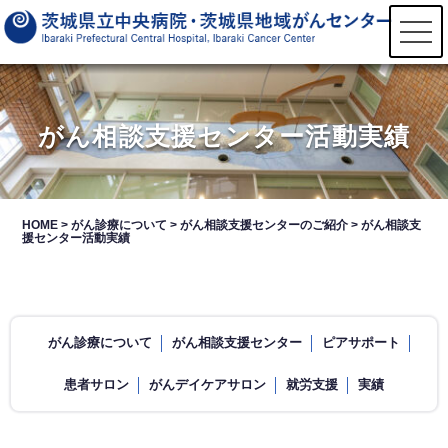
t
o
g
g
l
e
n
がん相談支援センター活動実績
a
v
i
g
a
t
HOME
>
がん診療について
>
がん相談支援センターのご紹介
>
がん相談支
i
援センター活動実績
o
n
がん診療について
がん相談支援センター
ピアサポート
患者サロン
がんデイケアサロン
就労支援
実績