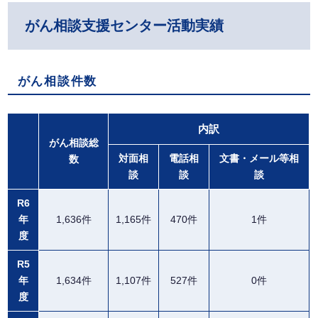
がん相談支援センター活動実績
がん相談件数
内訳
がん相談総
対面相
電話相
文書・メール等相
数
談
談
談
R6
年
1,636件
1,165件
470件
1件
度
R5
年
1,634件
1,107件
527件
0件
度