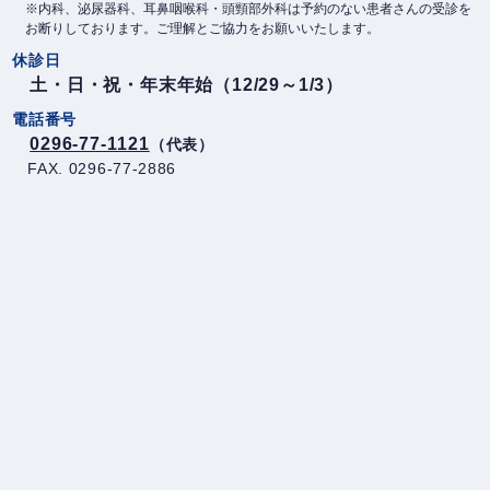
※内科、泌尿器科、耳鼻咽喉科・頭頸部外科は予約のない患者さんの受診を
症状・副作用・後遺症
お断りしております。ご理解とご協力をお願いいたします。
571
休診日
セカンドオピニオン（一般）
26
土・日・祝・年末年始（12/29～1/3）
電話番号
セカンドオピニオン（受入）
38
0296-77-1121
（代表）
FAX. 0296-77-2886
セカンドオピニオン（他への紹介）
17
治療実績
9
臨床試験・先進医療
3
受診方法・入院
418
転院
77
医療機関の紹介
41
予防・検診
5