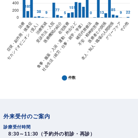
がん相談件数と内訳
がん相談件数と内訳
Column chart. Data table with 30 rows and 2 columns f
件数
外来受付のご案内
治療
713
診療受付時間
検査
185
8:30～11:30（予約外の初診・再診）