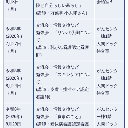
6月8日
会議室B
険と自分らしい暮らし」
（月）
(講師：万葉亭 小太郎さん)
交流会：情報交換など
令和8年
がんセンタ
勉強会：「リンパ浮腫につい
(2026年)
ー棟1階
て」
7月27日
人間ドック
(講師：乳がん看護認定看護
（月）
待合室
師)
交流会：情報交換など
令和8年
がんセンタ
勉強会：「スキンケアについ
(2026年)
ー棟1階
て」
8月24日
人間ドック
(講師：皮膚・排泄ケア認定
（月）
待合室
看護師)
令和8年
交流会：情報交換など
がんセンタ
(2026年)
勉強会：「食事のこと」
ー棟1階
9月28日
(講師：糖尿病看護認定看護
人間ドック