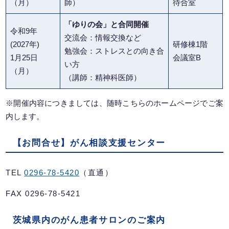
（月）
師）
待合室
「ゆりの会」と合同開催
令和9年
交流会：情報交換など
(2027年)
研修棟1階
勉強会：ストレスとの向き合
1月25日
会議室B
い方
（月）
（講師：精神科医師）
※開催内容につきましては、随時こちらのホームページでご案
内します。
【お問合せ】がん相談支援センター
TEL
0296-78-5420
（直通）
FAX 0296-78-5421
茨城県内のがん患者サロンのご案内