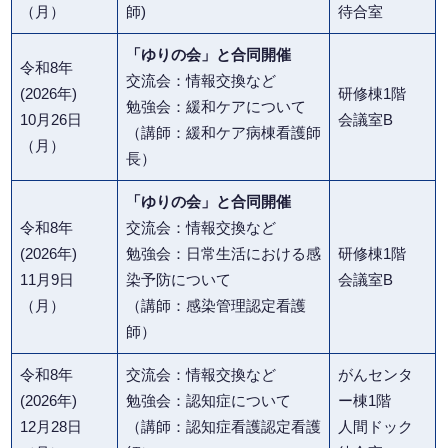
（月）
師)
待合室
「ゆりの会」と合同開催
令和8年
交流会：情報交換など
(2026年)
研修棟1階
勉強会：緩和ケアについて
10月26日
会議室B
（講師：緩和ケア病棟看護師
（月）
長）
「ゆりの会」と合同開催
令和8年
交流会：情報交換など
(2026年)
勉強会：日常生活における感
研修棟1階
11月9日
染予防について
会議室B
（月）
（講師：感染管理認定看護
師）
令和8年
交流会：情報交換など
がんセンタ
(2026年)
勉強会：認知症について
ー棟1階
12月28日
（講師：認知症看護認定看護
人間ドック