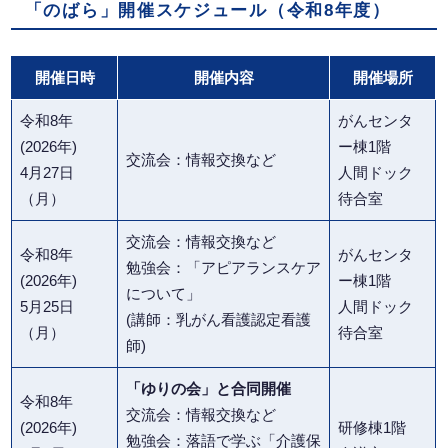
「のばら」開催スケジュール（令和8年度）
開催日時
開催内容
開催場所
令和8年
がんセンタ
(2026年)
ー棟1階
交流会：情報交換など
4月27日
人間ドック
（月）
待合室
交流会：情報交換など
令和8年
がんセンタ
勉強会：「アピアランスケア
(2026年)
ー棟1階
について」
5月25日
人間ドック
(講師：乳がん看護認定看護
（月）
待合室
師)
「ゆりの会」と合同開催
令和8年
交流会：情報交換など
(2026年)
研修棟1階
勉強会：落語で学ぶ「介護保