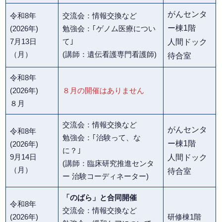
がんセンタ
令和8年
交流会：情報交換など
ー棟1階
(2026年)
勉強会：｢ゲノム医療につい
7月13日
て｣
人間ドック
（月）
(講師：遺伝看護専門看護師)
待合室
令和8年
(2026年)
８月の開催はありません
８月
交流会：情報交換など
がんセンタ
令和8年
勉強会：｢治験って、な
ー棟1階
(2026年)
に？｣
9月14日
人間ドック
(講師：臨床研究推進センタ
（月）
待合室
ー 治験コーディネーター)
「のばら」と合同開催
令和8年
交流会：情報交換など
(2026年)
研修棟1階