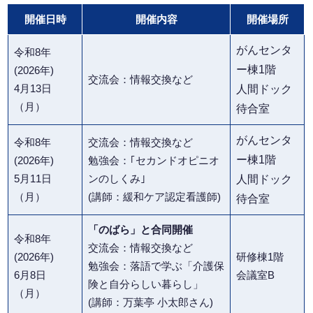
開催日時
開催内容
開催場所
がんセンタ
令和8年
ー棟1階
(2026年)
交流会：情報交換など
4月13日
人間ドック
（月）
待合室
がんセンタ
令和8年
交流会：情報交換など
ー棟1階
(2026年)
勉強会：｢セカンドオピニオ
5月11日
ンのしくみ｣
人間ドック
（月）
(講師：緩和ケア認定看護師)
待合室
「のばら」と合同開催
令和8年
交流会：情報交換など
(2026年)
研修棟1階
勉強会：落語で学ぶ「介護保
6月8日
会議室B
険と自分らしい暮らし」
（月）
(講師：万葉亭 小太郎さん)