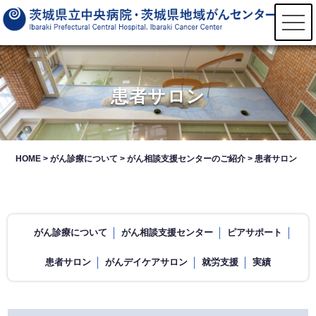
t
o
g
g
l
e
n
患者サロン
a
v
i
g
a
t
HOME
>
がん診療について
>
がん相談支援センターのご紹介
>
患者サロン
i
o
n
がん診療について
がん相談支援センター
ピアサポート
患者サロン
がんデイケアサロン
就労支援
実績