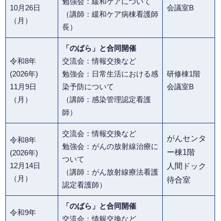
勉強会：緩和ケアについて
10月26日
会議室B
（講師：緩和ケア病棟看護師
（月）
長）
「のばら」と合同開催
令和8年
交流会：情報交換など
(2026年)
勉強会：日常生活における感
研修棟1階
11月9日
染予防について
会議室B
（月）
（講師：感染管理認定看護
師）
交流会：情報交換など
がんセンタ
令和8年
勉強会：がんの放射線治療に
ー棟1階
(2026年)
ついて
12月14日
人間ドック
（講師：がん放射線療法看護
（月）
待合室
認定看護師）
「のばら」と合同開催
令和9年
交流会：情報交換など