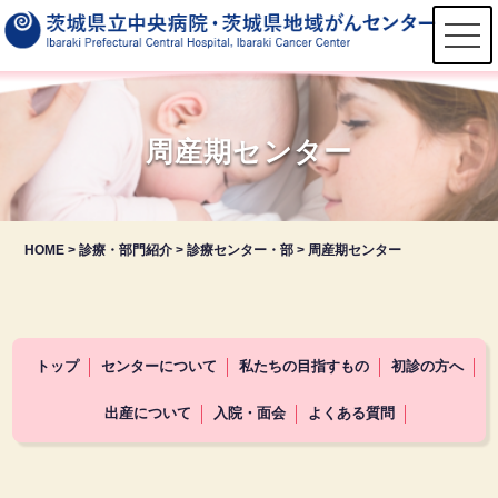
t
o
g
g
l
e
n
周産期センター
a
v
i
g
a
t
HOME
>
診療・部門紹介
>
診療センター・部
>
周産期センター
i
o
n
トップ
センターについて
私たちの目指すもの
初診の方へ
出産について
入院・面会
よくある質問