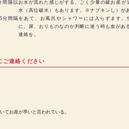
分間隔以
お水が流れた感じがする。ごく少量の破
お産が
水（高位破水）もあります。※ナプキン
し）が
5分間隔
をあて、お風呂やシャワーには入らず
ます。
に。尿、おりものなのか判断に迷う時も
血があ
連絡を。
にご連絡ください
いてお産が早いと言われている。