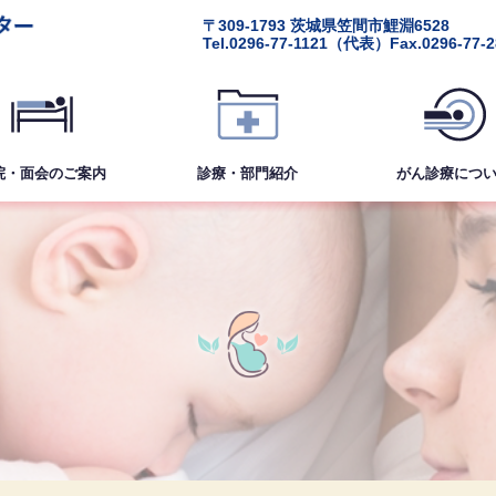
〒309-1793
茨城県笠間市鯉淵6528
Tel.
0296-77-1121
（代表）
Fax.0296-77-
院・面会
のご案内
診療・部門紹介
がん診療
につ