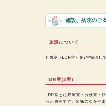
施設、病院のご
施設について
分娩室（LDR室）を2室完備
DR室(2室)
LDR室とは陣痛室・分娩室・
った個室です。陣痛のなかや出