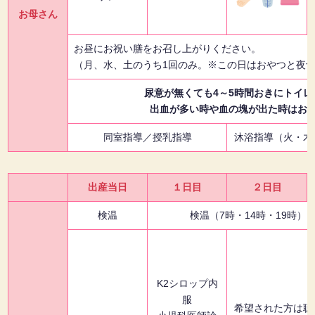
お母さん
お昼にお祝い膳をお召し上がりください。
（月、水、土のうち1回のみ。※この日はおやつと夜
尿意が無くても4～5時間おきにトイ
出血が多い時や血の塊が出た時はお
同室指導／授乳指導
沐浴指導（火・木
出産当日
１日目
２日目
検温
検温（7時・14時・
K2シロップ内
服
希望された方は聴