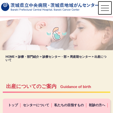
t
o
g
g
l
e
n
a
v
i
g
a
t
HOME
>
診療・部門紹介
>
診療センター・部
>
周産期センター
>
出産につ
i
いて
o
n
出産についてのご案内
Guidance of birth
トップ
センターについて
私たちの目指すもの
初診の方へ