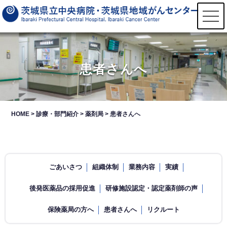
t
o
g
g
l
e
n
患者さんへ
a
v
i
g
a
t
HOME
>
診療・部門紹介
>
薬剤局
>
患者さんへ
i
o
n
ごあいさつ
組織体制
業務内容
実績
後発医薬品の採用促進
研修施設認定・認定薬剤師の声
保険薬局の方へ
患者さんへ
リクルート